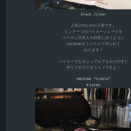
black /clear
人気のHILUXが入荷です。
ビンテージのバイカーシェードを
ベースに日本人の顔形に合うように
UNCROWDオリジナルで作られて
おります！
バイカーでもカジュアルでもかけやすい
作りですのでオススメですよ！
UNCROWD “GLORIA”
￥12800-