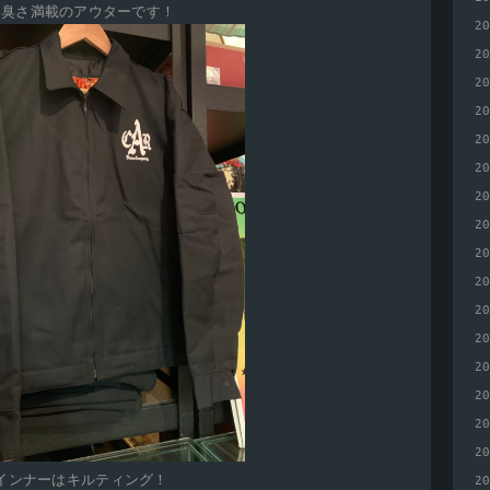
男臭さ満載のアウターです！
2
2
2
2
2
2
2
2
2
2
2
2
2
2
2
2
インナーはキルティング！
2