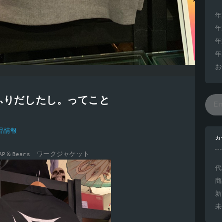
年
年
年
年
お
ふりだしたし。ってこと
品情報
カ
KAP＆Bears ワークジャケット
代
商
新
未