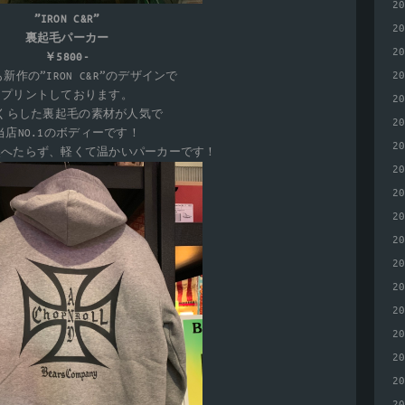
2
”IRON C&R”
2
裏起毛パーカー
2
￥5800-
2
新作の”IRON C&R”のデザインで
プリントしております。
2
くらした裏起毛の素材が人気で
2
当店NO.1のボディーです！
2
然へたらず、軽くて温かいパーカーです！
2
2
2
2
2
2
2
2
2
2
2