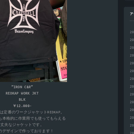
ア
2
2
2
2
2
2
2
2
”IRON C&R”
REDKAP WORK JKT
2
BLK
2
￥12.000-
2
は定番のワークジャケットREDKAP。
2
も本格的に作業用でも使ってもらえる
丈夫なジャケットです。
2
のデザインで作っております！
2