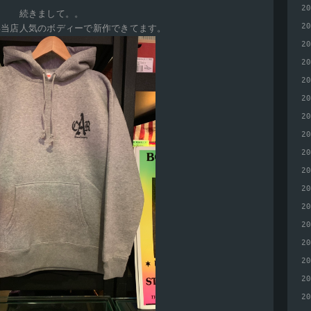
2
続きまして。。
2
い当店人気のボディーで新作できてます。
2
2
2
2
2
2
2
2
2
2
2
2
2
2
2