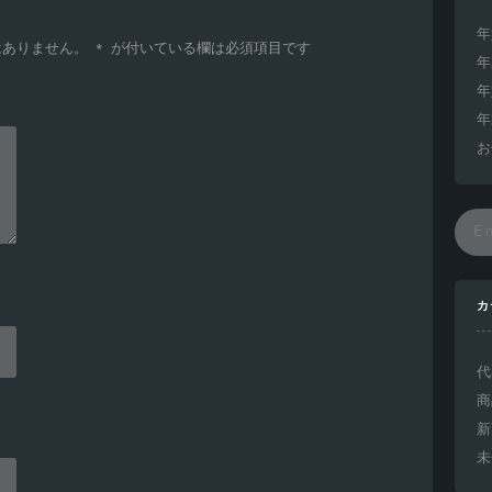
年
はありません。
*
が付いている欄は必須項目です
年
年
年
お
カ
代
商
新
未