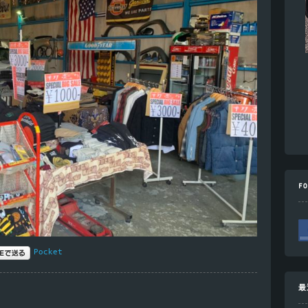
F
Pocket
最