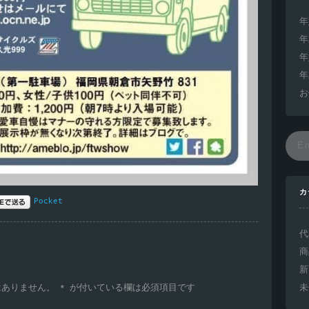
年
年
年
年
お
カ
Pocket
代
商
新
未
はありません。
*
が付いている欄は必須項目です