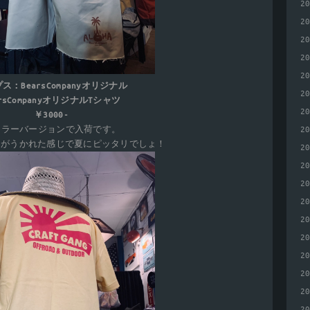
2
2
2
2
2
ス：BearsCompanyオリジナル
2
arsCompanyオリジナルTシャツ
2
￥3000-
カラーバージョンで入荷です。
2
ーがうかれた感じで夏にピッタリでしょ！
2
2
2
2
2
2
2
2
2
2