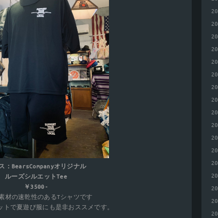
2
2
2
2
2
2
2
2
2
2
2
2
2
：BearsCompanyオリジナル
2
ルーズシルエットTee
￥3500-
2
素材の速乾性のあるTシャツです
2
ットで夏遊び服にも是非おススメです。
2