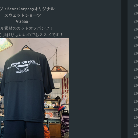
2
ツ：BearsCompanyオリジナル
2
スウェットショーツ
2
￥3000-
イル素材のカットオフパンツ！
2
く肌触りもいいのでおススメです！
2
2
2
2
2
2
2
2
2
2
2
2
2