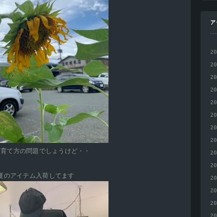
ア
2
2
2
2
2
2
2
2
ん育て方の問題でしょうけど・・
2
2
夏のアイテム入荷してます
2
2
2
2