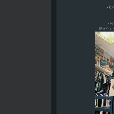
パン
パ
動きやす