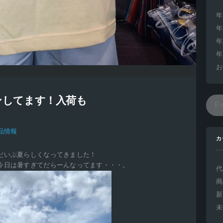
年
年
年
年
お
ンしてます！入荷も
品情報
カ
だいぶ夏らしくなってきました！
今日は暑すぎてだらーんなってます・・・。
代
商
新
未