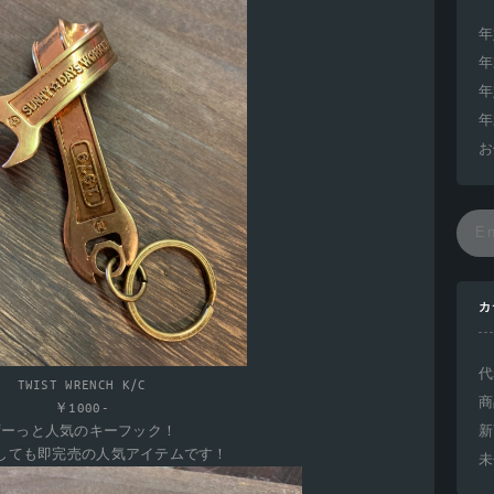
年
年
年
年
お
カ
代
TWIST WRENCH K/C
商
￥1000-
新
ずーっと人気のキーフック！
しても即完売の人気アイテムです！
未