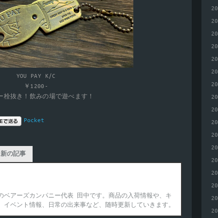
2
2
2
2
2
2
YOU PAY K/C
2
￥1200-
ー栓抜き！飲みの場で遊べます！
2
2
Pocket
2
2
2
最新の記事
2
ny代表
2
2
のベアーズカンパニー代表 田中です。商品の入荷情報や、キ
2
、イベント情報、日常の出来事など、随時更新していきます。
2