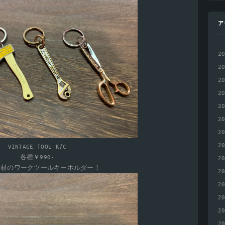
ア
2
2
2
2
2
2
2
2
VINTAGE TOOL K/C
各種￥990-
2
素材のワークツールキーホルダー！
2
2
2
2
2