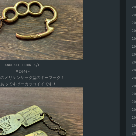
2
2
2
2
2
2
2
2
KNUCKLE HOOK K/C
2
￥2640-
めのメリケンサック型のキーフック！
2
感あってすげーカッコイイです！
2
2
2
2
2
2
2