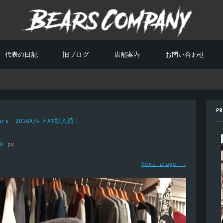
代表の日記
旧ブログ
店舗案内
お問い合わせ
PR
ars 2016A/W HAT類入荷！
78
px
Next image →