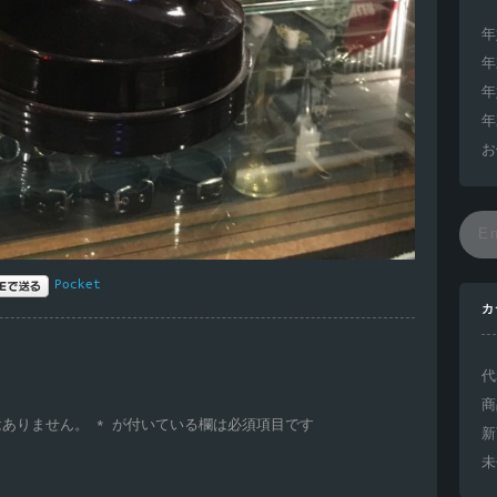
年
年
年
年
お
Pocket
カ
代
商
はありません。
*
が付いている欄は必須項目です
新
未