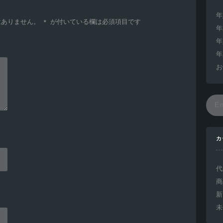
年
はありません。
*
が付いている欄は必須項目です
年
年
年
お
カ
代
商
新
未