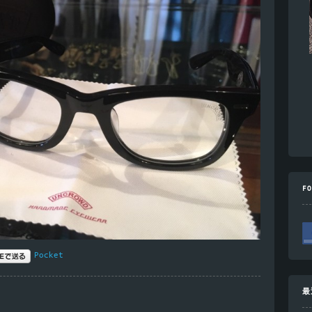
F
Pocket
最